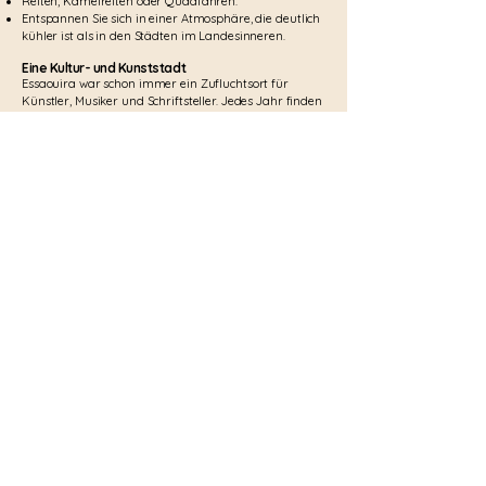
Reiten, Kamelreiten oder Quadfahren.
Entspannen Sie sich in einer Atmosphäre, die deutlich
kühler ist als in den Städten im Landesinneren.
Eine Kultur- und Kunststadt
Essaouira war schon immer ein Zufluchtsort für
Künstler, Musiker und Schriftsteller. Jedes Jahr finden
hier folgende Veranstaltungen statt:
Das Gnaoua und Weltmusikfestival, eine
Veranstaltung, die Tausende von Besuchern anzieht.
Zahlreiche Kunstgalerien und Handwerksbetriebe.
Eine vielfältige Musikszene, die afrikanische
Rhythmen, Jazz und traditionelle Musik umfasst.
KECH
KECH