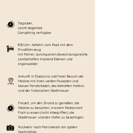
Küstenstadt verzaubern. Wilde Strände, raffiniertes
Kunsthandwerk, Kultur und ein entspannter
Lebensstil erwarten Sie…
Tagsüber,
Leicht begehbar
Ganzjährig verfügbar
8:00 Uhr: Abfahrt vom Riad mit dem
Privatfahrzeug
mit Fahrer, durchqueren abwechslungsreiche
Landschaften: trockene Ebenen und
Arganwälder.
Ankunft in Essaouira und freier Besuch der
Medina mit ihren weißen Fassaden und
blauen Fensterläden, des lebhaften Hafens
und der historischen Stadtmauer.
Freizeit, um den Strand zu genießen, die
Medina zu besuchen, in einem Restaurant
Fisch zu essen (nicht inbegriffen), die
Stadtmauer und den Hafen zu besichtigen.
Rückkehr nach Marrakesch am späten
Nachmittag