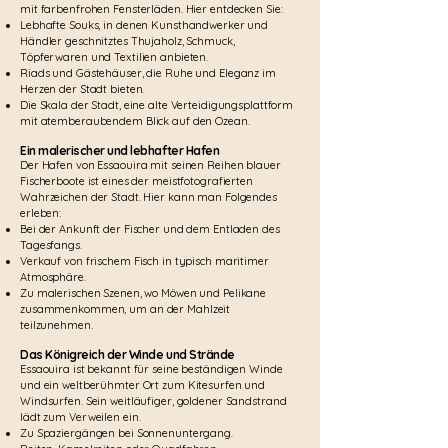
mit farbenfrohen Fensterläden. Hier entdecken Sie:
Lebhafte Souks, in denen Kunsthandwerker und
Händler geschnitztes Thujaholz, Schmuck,
Töpferwaren und Textilien anbieten.
Riads und Gästehäuser, die Ruhe und Eleganz im
Herzen der Stadt bieten.
Die Skala der Stadt, eine alte Verteidigungsplattform
mit atemberaubendem Blick auf den Ozean.
Ein malerischer und lebhafter Hafen
Der Hafen von Essaouira mit seinen Reihen blauer
Fischerboote ist eines der meistfotografierten
Wahrzeichen der Stadt. Hier kann man Folgendes
erleben:
Bei der Ankunft der Fischer und dem Entladen des
Tagesfangs.
Verkauf von frischem Fisch in typisch maritimer
Atmosphäre.
Zu malerischen Szenen, wo Möwen und Pelikane
zusammenkommen, um an der Mahlzeit
teilzunehmen.
Das Königreich der Winde und Strände
Essaouira ist bekannt für seine beständigen Winde
und ein weltberühmter Ort zum Kitesurfen und
Windsurfen. Sein weitläufiger, goldener Sandstrand
lädt zum Verweilen ein.
Zu Spaziergängen bei Sonnenuntergang.