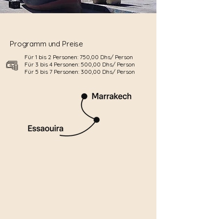
Programm und Preise
Für 1 bis 2 Personen: 750,00 Dhs/ Person
Für 3 bis 4 Personen: 500,00 Dhs/ Person
Für 5 bis 7 Personen: 300,00 Dhs/ Person
Essaouira verspricht einen unvergesslichen Tag
zwischen Meer und Traditionen.
Schlendern Sie durch die zum UNESCO-
Weltkulturerbe gehörende weiß-blaue Medina, atmen
Sie die salzige Luft entlang der Stadtmauer ein,
genießen Sie fangfrischen Grillfisch und lassen Sie sich
vom unkonventionellen Flair dieser einzigartigen