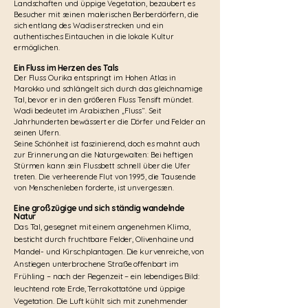
Landschaften und üppige Vegetation, bezaubert es
Besucher mit seinen malerischen Berberdörfern, die
sich entlang des Wadis erstrecken und ein
authentisches Eintauchen in die lokale Kultur
ermöglichen.
Ein Fluss im Herzen des Tals
Der Fluss Ourika entspringt im Hohen Atlas in
Marokko und schlängelt sich durch das gleichnamige
Tal, bevor er in den größeren Fluss Tensift mündet.
Wadi bedeutet im Arabischen „Fluss“. Seit
Jahrhunderten bewässert er die Dörfer und Felder an
seinen Ufern.
Seine Schönheit ist faszinierend, doch es mahnt auch
zur Erinnerung an die Naturgewalten: Bei heftigen
Stürmen kann sein Flussbett schnell über die Ufer
treten. Die verheerende Flut von 1995, die Tausende
von Menschenleben forderte, ist unvergessen.
Eine großzügige und sich ständig wandelnde
Natur
Das Tal, gesegnet mit einem angenehmen Klima,
besticht durch fruchtbare Felder, Olivenhaine und
Mandel- und Kirschplantagen. Die kurvenreiche, von
Anstiegen unterbrochene Straße offenbart im
Frühling – nach der Regenzeit – ein lebendiges Bild:
leuchtend rote Erde, Terrakottatöne und üppige
Vegetation. Die Luft kühlt sich mit zunehmender