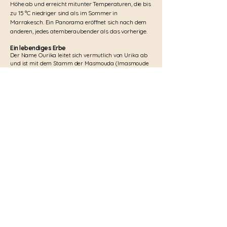
Höhe ab und erreicht mitunter Temperaturen, die bis
zu 15 °C niedriger sind als im Sommer in
Marrakesch. Ein Panorama eröffnet sich nach dem
anderen, jedes atemberaubender als das vorherige.
Ein lebendiges Erbe
Der Name Ourika leitet sich vermutlich von Urika ab
und ist mit dem Stamm der Masmouda (Imasmoude
in Amazigh) verbunden, einer der größten
Berbergruppen und Gründer der Almohaden-
Dynastie. Auch heute noch spricht die lokale
Bevölkerung überwiegend Berberisch, insbesondere
den Shilha-Dialekt, und pflegt eine angestammte
Lebensweise und Traditionen.
KECH
KECH