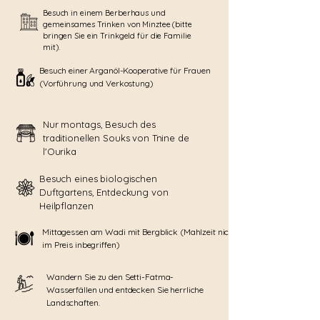
Besuch in einem Berberhaus und
gemeinsames Trinken von Minztee (bitte
bringen Sie ein Trinkgeld für die Familie
mit).
Besuch einer Arganöl-Kooperative für Frauen
(Vorführung und Verkostung)
Nur montags, Besuch des
traditionellen Souks von Tnine de
l'Ourika
Besuch eines biologischen
Duftgartens, Entdeckung von
Heilpflanzen
Mittagessen am Wadi mit Bergblick (Mahlzeit nicht
im Preis inbegriffen)
Wandern Sie zu den Setti-Fatma-
Wasserfällen und entdecken Sie herrliche
Landschaften.