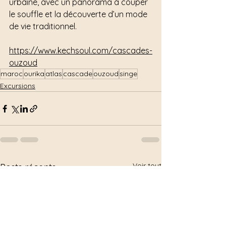
urbaine, avec un panorama à couper 
le souffle et la découverte d’un mode 
de vie traditionnel.
https://www.kechsoul.com/cascades-
ouzoud
maroc
ourika
atlas
cascade
ouzoud
singe
Excursions
Voir tout
Posts récents