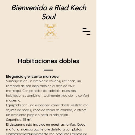
Bienvenido a Riad Kech
Soul
Habitaciones dobles
Elegancia y encanto marroquí
Sumérjase en un ambiente cálido y refinado, un
remanso de paz inspirado en el arte de vivir
marroquí. Con paredes de tadelakt, nuestras
habitaciones combinan sutilmente tradición y confort
moderno.
Equipada con una espaciosa cama doble, vestida con
cojines de seda y ropa de cama de calidad, le ofrece
un ambiente propicio para la relajación.
Superficie: 15 m².
El desayuno está incluido en nuestras tarifas. Cada
mañana, nuestro cocinero le deleitará con platos
elaborados exclusivamente con productos frescos de