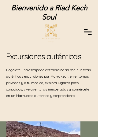
Bienvenido a Riad Kech
Soul
Excursiones auténticas
Regálate una escapada extraordinaria con nuestras
auténticas excursiones por Marrakech: en entornos
privados y a tu medida, explora lugares poco
conocidos, vive aventuras inesperadas y sumérgete
en un Marruecos auténtico y sorprendente.